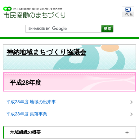
ペ
メ
ー
ニ
ジ
ュ
の
ー
先
を
G
頭
飛
o
で
ば
o
す
し
g
。
て
l
神納地域まちづくり協議会
e
本
カ
文
ス
へ
タ
ム
本
検
文
平成28年度
索
平成28年度 地域の出来事
平成28年度 集落事業
地域組織の概要