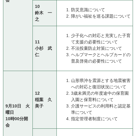
10
防災意識について
鈴木 一
障がい福祉を巡る課題について
之
少子化への対応と充実した子育
11
て支援の必要性について
小杉 武
不法投棄防止対策について
仁
ヘルプマークとヘルプカードの
普及啓発の必要性について
山形県沖を震源とする地震被害
への対応と復旧状況について
12
3歳未満児の年度途中の保育園
稲葉 久
入園と保育料について
9月10日 火
美子
介護サービスの利用料と認定基
曜日
準について
10時00分開
指定管理者制度について
会