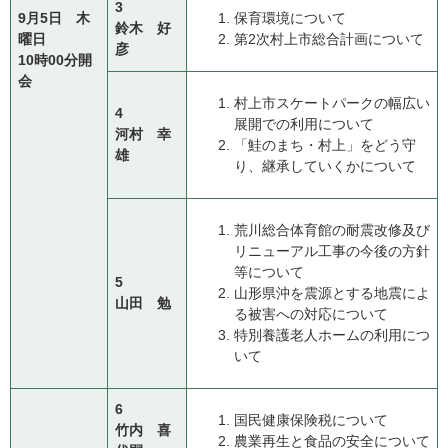
3
9月5日 木
保育環境について
鈴木 好
曜日
第2次村上市総合計画について
彦
10時00分開
会
村上市スケートパークの幅広い
4
展開での利用について
河村 幸
「鮭のまち・村上」をどう守
雄
り、継承していくかについて
荒川総合体育館の耐震改修及び
リニューアル工事の今後の方針
等について
5
山形県沖を震源とする地震によ
山田 勉
る被害への対応について
特別養護老人ホームの利用につ
いて
6
国民健康保険税について
竹内 喜
農業再生と食品の安全について