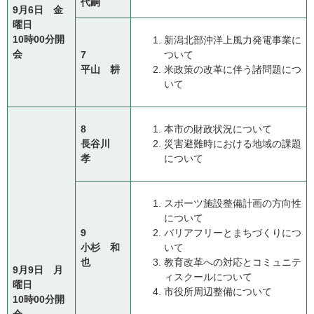
代嗣
9月6日 金
曜日
10時00分開
新潟北部沖洋上風力発電事業に
会
7
ついて
平山 耕
米政策の改革に伴う諸問題につ
いて
8
本市の財政状況について
長谷川
災害避難時における地域の課題
孝
について
スポーツ施設整備計画の方向性
について
9
バリアフリーとまちづくりにつ
小杉 和
いて
也
教育改革への対応とコミュニテ
9月9日 月
ィスクールについて
曜日
市役所周辺整備について
10時00分開
会