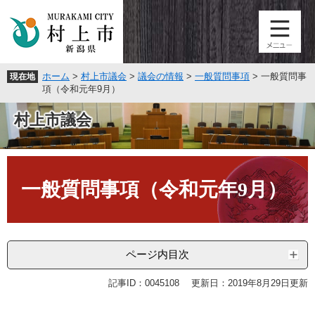
ペ
メ
ー
ニ
ジ
ュ
の
ー
先
を
ホーム
>
村上市議会
>
議会の情報
>
一般質問事項
>
一般質問事
現在地
頭
飛
項（令和元年9月）
で
ば
す
し
村上市議会
。
て
本
文
本
へ
文
一般質問事項（令和元年9月）
ページ内目次
記事ID：0045108
更新日：2019年8月29日更新