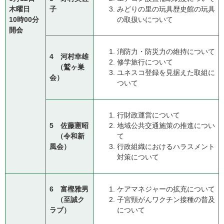
木曜日
子
みどりの里の玩具歴史館の玩具
10時00分
の取扱いについて
開会
消防力・防災力の維持について
4 河村幸雄
修学旅行について
（鷲ヶ巣
ユネスコ登録を見据えた取組に
会）
ついて
行財政運営について
5 佐藤憲昭
地域公共交通施策の推進につい
（令和新
て
風会）
行政組織におけるハラスメント
対策について
6 富樫雅男
ケアマネジャーの拡充について
（至誠ク
子宮頸がんワクチン接種の普及
ラブ）
について