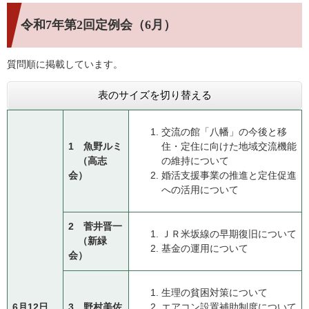
令和7年第2回定例会（6月）
質問順に掲載しています。
表のサイズを切り替える
交流の館「八幡」の今後と移
1 魚野ルミ
住・定住に向けた地域交流機能
（高志
の維持について
会）
婚活支援事業の推進と定住促進
への活用について
2 菅井晋一​
ＪＲ米坂線の早期復旧について
（新緑
基金の運用について
会）
生理の貧困対策について
6月12日
3 野村美佐
エアコン設置補助制度について