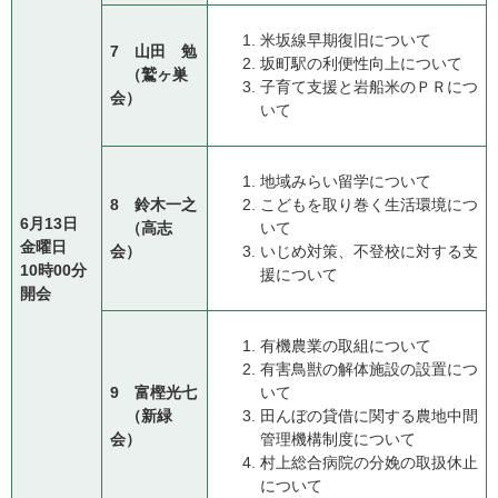
米坂線早期復旧について
7 山田 勉
坂町駅の利便性向上について
（鷲ヶ巣
子育て支援と岩船米のＰＲにつ
会）
いて
地域みらい留学について
8 鈴木一之
こどもを取り巻く生活環境につ
6月13日
​ （高志
いて
金曜日
会）
いじめ対策、不登校に対する支
10時00分
援について
開会
有機農業の取組について
有害鳥獣の解体施設の設置につ
9 富樫光七
いて
（新緑
田んぼの貸借に関する農地中間
会）
管理機構制度について
村上総合病院の分娩の取扱休止
について