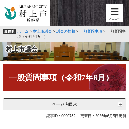
ペ
メ
ー
ニ
ジ
ュ
の
ー
先
を
ホーム
>
村上市議会
>
議会の情報
>
一般質問事項
>
一般質問事
現在地
頭
飛
項（令和7年6月）
で
ば
す
し
村上市議会
。
て
本
文
本
へ
文
一般質問事項（令和7年6月）
ページ内目次
記事ID：0090732
更新日：2025年6月5日更新