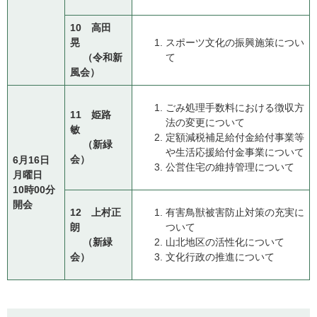
10 高田
晃
スポーツ文化の振興施策につい
（令和新
て
風会）
ごみ処理手数料における徴収方
11 姫路
法の変更について
敏
定額減税補足給付金給付事業等
（新緑
や生活応援給付金事業について
会）
6月16日
公営住宅の維持管理について
月曜日
10時00分
開会
12 上村正
有害鳥獣被害防止対策の充実に
朗
ついて
（新緑
山北地区の活性化について
会）
文化行政の推進について