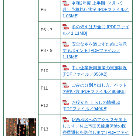
令和2年度 上半期（4月～9
P5
月）予算執行状況 [PDFファイル／
1.06MB]
冬の備えは万全に [PDFファイ
P6～7
ル／1.11MB]
安全な冬を過ごすために注意
P8～9
するポイント [PDFファイル／
1.13MB]
中小企業振興施策の実施状況
P10
[PDFファイル／856KB]
ごみの分別と出し方、ペット
P11
の飼い方 [PDFファイル／806KB]
お役立ち くらしの情報50
P12
[PDFファイル／940KB]
駅西地区へのアクセスが向上
します／村上市国民健康保険の医
P13
療費通知を送付します [PDFファイ