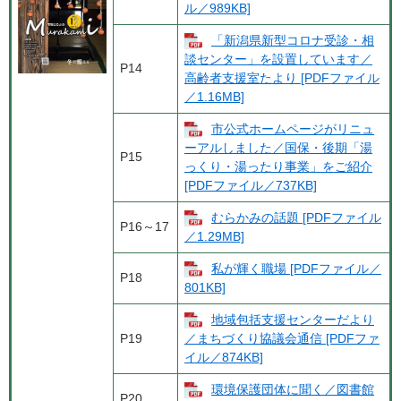
ル／989KB]
「新潟県新型コロナ受診・相
談センター」を設置しています／
P14
高齢者支援室たより [PDFファイル
／1.16MB]
市公式ホームページがリニュ
ーアルしました／国保・後期「湯
P15
っくり・湯ったり事業」をご紹介
[PDFファイル／737KB]
むらかみの話題 [PDFファイル
P16～17
／1.29MB]
私が輝く職場 [PDFファイル／
P18
801KB]
地域包括支援センターだより
P19
／まちづくり協議会通信 [PDFファ
イル／874KB]
環境保護団体に聞く／図書館
P20