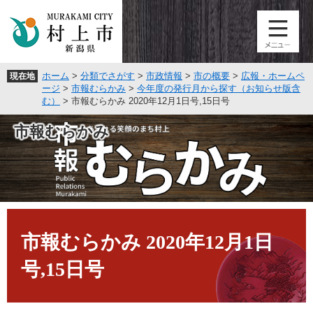
ペ
メ
ー
ニ
ジ
ュ
の
ー
先
を
ホーム
>
分類でさがす
>
市政情報
>
市の概要
>
広報・ホームペ
現在地
頭
飛
ージ
>
市報むらかみ
>
今年度の発行月から探す（お知らせ版含
で
ば
む）
>
市報むらかみ 2020年12月1日号,15日号
す
し
。
て
市報むらかみ
本
文
へ
本
文
市報むらかみ 2020年12月1日
号,15日号