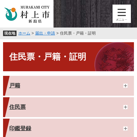
ペ
メ
ー
ニ
ジ
ュ
の
ー
先
を
ホーム
>
届出・申請
>
住民票・戸籍・証明
現在地
頭
飛
で
ば
本
す
し
文
。
て
住民票・戸籍・証明
本
文
へ
戸籍
住民票
印鑑登録