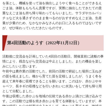
を落とし、機械を使って油を抽出しようやく食べることができるえ
ごま油。体験ももちろん貴重ですが、実際に抽出したできたての貴
重なえごま油も持ち帰り味わってもらいました。サラダやカルパッ
チョなど火を通さずそのまま食べるのがおすすめなえごま油。生産
量が少量のため、なかなかみなさんのお口に入るものではないです
が、ぜひ味わっていただきたいものです。
第4回活動のようす
（2022年11月12日）
活動後に交流会を計画していた4回目の活動日。開催直前に諸般の事
情により、残念ながら交流会は中止としました。またの機会を楽し
みにしたいと思います。
午前中は農作業の活動でした。前回の活動で耕起した場所に玉ねぎ
の苗を植えました。種から育てた苗を定植しましたが、うまく冬を
超えて来年春に収穫できることを願います。このほか、赤かぶやキ
ャベツ、長ネギの収穫などを行いきれいに水洗いをして持ち帰り用
として分配しました。
午後は収穫した赤かぶを地域の伝統である赤かぶ漬けに漬け込みで
す。この活動では畑を焼き赤かぶを育てる体験をしていますが、本
物は伐採した山の斜面で火入れをして、赤かぶを育てます。地域で