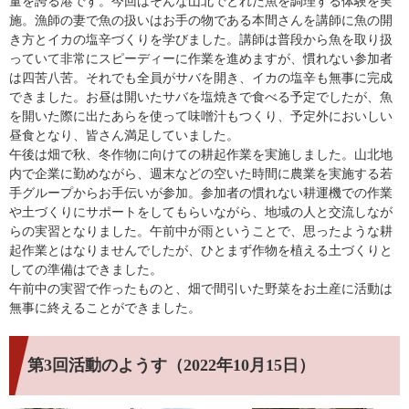
量を誇る港です。今回はそんな山北でとれた魚を調理する体験を実
施。漁師の妻で魚の扱いはお手の物である本間さんを講師に魚の開
き方とイカの塩辛づくりを学びました。講師は普段から魚を取り扱
っていて非常にスピーディーに作業を進めますが、慣れない参加者
は四苦八苦。それでも全員がサバを開き、イカの塩辛も無事に完成
できました。お昼は開いたサバを塩焼きで食べる予定でしたが、魚
を開いた際に出たあらを使って味噌汁もつくり、予定外においしい
昼食となり、皆さん満足していました。
午後は畑で秋、冬作物に向けての耕起作業を実施しました。山北地
内で企業に勤めながら、週末などの空いた時間に農業を実施する若
手グループからお手伝いが参加。参加者の慣れない耕運機での作業
や土づくりにサポートをしてもらいながら、地域の人と交流しなが
らの実習となりました。午前中が雨ということで、思ったような耕
起作業とはなりませんでしたが、ひとまず作物を植える土づくりと
しての準備はできました。
午前中の実習で作ったものと、畑で間引いた野菜をお土産に活動は
無事に終えることができました。
第3回活動のようす
（2022年10月15日）