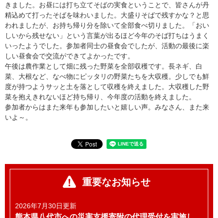
きました。お昼には打ち立てそばの実食ということで、皆さんが丹
精込めて打ったそばを味わいました。大盛りそばで残すかな？と思
われましたが、お持ち帰り分を除いて全部食べ切りました。「おい
しいから残せない」という言葉が出るほど今年のそば打ちはうまく
いったようでした。参加者同士の昼食会でしたが、活動の最後に楽
しい昼食会で交流ができてよかったです。
午後は農作業として畑に残った野菜を全部収穫です。長ネギ、白
菜、大根など、なべ物にピッタリの野菜たちを大収穫。少しでも鮮
度が持つようサッと土を落として収穫を終えました。大収穫した野
菜を抱えきれないほど持ち帰り、今年度の活動を終えました。
参加者からはまた来年も参加したいと嬉しい声。みなさん、また来
いよ～。
重要なお知らせ
2026年7月30日更新
熊本県八代市への災害支援寄附の代理受付を実施し