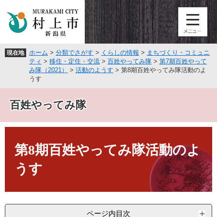
ペ
メ
ー
ニ
ジ
ュ
の
ー
先
を
ホーム
>
分類でさがす
>
くらしの情報
>
まちづくり・コミュニ
現在地
頭
飛
ティ
>
移住・定住・交流
>
百姓やってみ隊
>
第7期百姓やって
で
ば
み隊（2021）
>
活動のようす
>
第8期百姓やってみ隊活動のよ
す
し
うす
。
て
本
百姓やってみ隊
文
へ
本
文
第8期百姓やってみ隊活動のよ
うす
ページ内目次