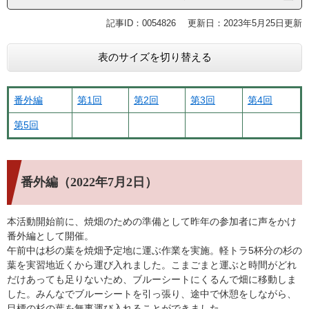
記事ID：0054826
更新日：2023年5月25日更新
表のサイズを切り替える
番外編
第1回
第2回
第3回
第4回
第5回
番外編（2022年7月2日）
本活動開始前に、焼畑のための準備として昨年の参加者に声をかけ
番外編として開催。
午前中は杉の葉を焼畑予定地に運ぶ作業を実施。軽トラ5杯分の杉の
葉を実習地近くから運び入れました。こまごまと運ぶと時間がどれ
だけあっても足りないため、ブルーシートにくるんで畑に移動しま
した。みんなでブルーシートを引っ張り、途中で休憩をしながら、
目標の杉の葉を無事運び入れることができました。