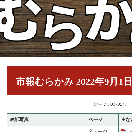
本
文
市報むらかみ 2022年9月1
記事ID：0070147
表紙写真
ページ
主な
全ページ