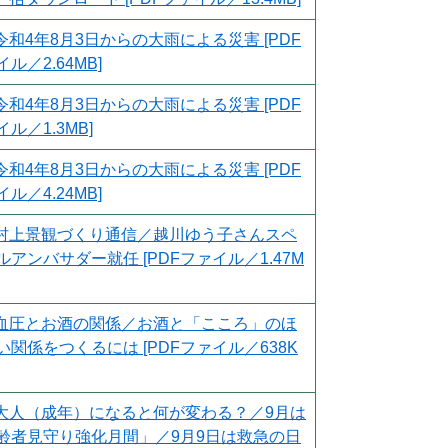
令和4年8月3日からの大雨による災害 [PDF
ル／2.64MB]
令和4年8月3日からの大雨による災害 [PDF
ル／1.3MB]
令和4年8月3日からの大雨による災害 [PDF
ル／4.24MB]
村上景観づくり通信／越川ゆう子さんスペ
ルアンバサダー就任 [PDFファイル／1.47M
血圧とお酒の関係／お酒と「こころ」のほ
い関係をつくるには [PDFファイル／638K
大人（成年）になると何が変わる？／9月は
齢者見守り強化月間」／9月9日は救急の日