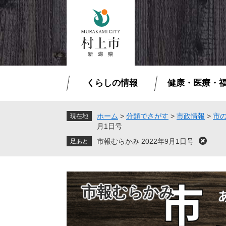
ペ
メ
ー
ニ
ジ
ュ
の
ー
先
を
頭
飛
で
ば
くらしの情報
健康・医療・
す
し
。
て
本
ホーム
>
分類でさがす
>
市政情報
>
市
現在地
月1日号
文
へ
市報むらかみ 2022年9月1日号
閉
じ
る
市報むらかみ