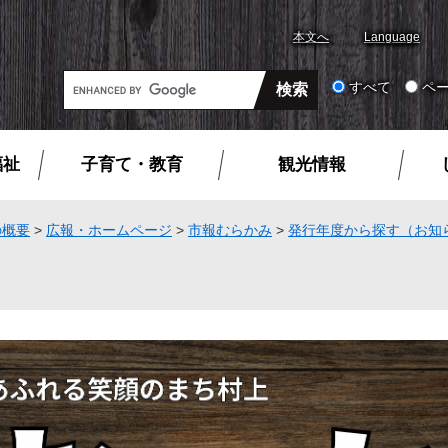
本文へ
Language
G
すべて
ペ
o
o
g
福祉
子育て・教育
観光情報
l
e
カ
の概要
>
広報・ホームページ
>
市報むらかみ
>
発行年度から探す（お知
ス
タ
ム
検
索