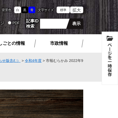
拡大
背景色
白
黒
青
文字サイズ
標準
記事ID
ージ
PDF
検索
しごとの情報
市政情報
らせ版含む）
>
令和4年度
>
市報むらかみ 2022年9