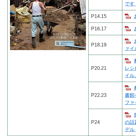
です 
P14.15
P16.17
P18.19
ァイル
P20.21
レシ
イル／
P22.23
書館
ファイ
P24
の話
デル 