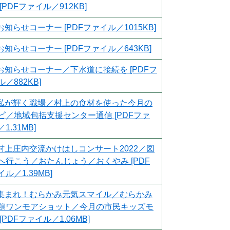
[PDFファイル／912KB]
お知らせコーナー [PDFファイル／1015KB]
お知らせコーナー [PDFファイル／643KB]
お知らせコーナー／下水道に接続を [PDFフ
／882KB]
私が輝く職場／村上の食材を使った今月の
ピ／地域包括支援センター通信 [PDFファ
1.31MB]
村上庄内交流かけはしコンサート2022／図
へ行こう／おたんじょう／おくやみ [PDF
ル／1.39MB]
集まれ！むらかみ元気スマイル／むらかみ
題ワンモアショット／今月の市民キッズモ
[PDFファイル／1.06MB]