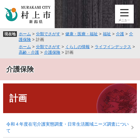
ペ
メ
ー
ニ
ジ
ュ
の
ー
先
を
ホーム
>
分類でさがす
>
健康・医療・福祉
>
福祉
>
介護
>
介
現在地
頭
飛
護保険
>
計画
で
ば
ホーム
>
分類でさがす
>
くらしの情報
>
ライフインデックス
>
す
し
高齢・介護
>
介護保険
>
計画
。
て
本
介護保険
文
へ
本
文
計画
令和４年度在宅介護実態調査・日常生活圏域ニーズ調査につい
て