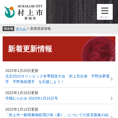
ペ
メ
ー
ニ
ジ
ュ
の
ー
先
を
ホーム
>
新着更新情報
現在地
頭
飛
で
ば
本
す
し
文
。
て
新着更新情報
本
文
へ
2022年1月20日更新
北京2022オリンピック冬季競技大会 村上市出身 平野歩夢選
手 平野海祝選手 を応援しよう！
2022年1月15日更新
市報むらかみ 2022年1月15日号
2022年1月12日更新
「村上市一般廃棄物処理計画（案）」についての意見募集の結