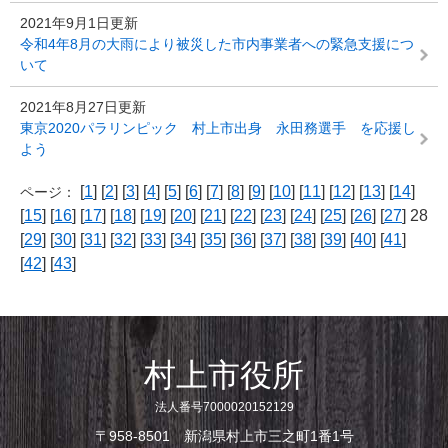
2021年9月1日更新
令和4年8月の大雨により被災した市内事業者への緊急支援につ
いて
2021年8月27日更新
東京2020パラリンピック 村上市出身 永田務選手 を応援し
よう
[
1
] [
2
] [
3
] [
4
] [
5
] [
6
] [
7
] [
8
] [
9
] [
10
] [
11
] [
12
] [
13
] [
14
]
ページ：
[
15
] [
16
] [
17
] [
18
] [
19
] [
20
] [
21
] [
22
] [
23
] [
24
] [
25
] [
26
] [
27
] 28
[
29
] [
30
] [
31
] [
32
] [
33
] [
34
] [
35
] [
36
] [
37
] [
38
] [
39
] [
40
] [
41
]
[
42
] [
43
]
村上市役所
法人番号7000020152129
〒958-8501 新潟県村上市三之町1番1号