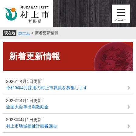
ペ
メ
ー
ニ
ジ
ュ
の
ー
先
を
ホーム
>
新着更新情報
現在地
頭
飛
で
ば
本
す
し
文
。
て
新着更新情報
本
文
へ
2026年4月1日更新
令和9年4月採用の村上市職員を募集します
2026年4月1日更新
全国大会等出場激励金
2026年4月1日更新
村上市地域福祉計画審議会