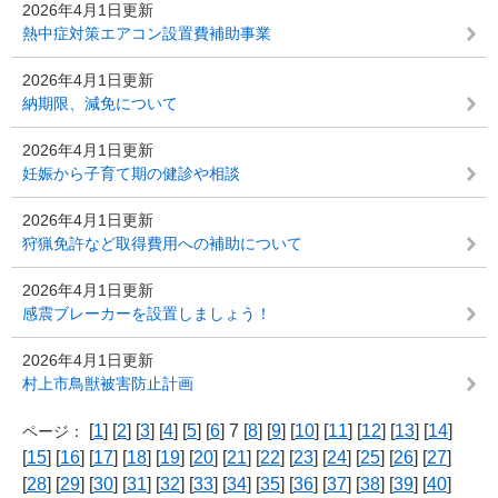
2026年4月1日更新
熱中症対策エアコン設置費補助事業
2026年4月1日更新
納期限、減免について
2026年4月1日更新
妊娠から子育て期の健診や相談
2026年4月1日更新
狩猟免許など取得費用への補助について
2026年4月1日更新
感震ブレーカーを設置しましょう！
2026年4月1日更新
村上市鳥獣被害防止計画
[
1
] [
2
] [
3
] [
4
] [
5
] [
6
] 7 [
8
] [
9
] [
10
] [
11
] [
12
] [
13
] [
14
]
ページ：
[
15
] [
16
] [
17
] [
18
] [
19
] [
20
] [
21
] [
22
] [
23
] [
24
] [
25
] [
26
] [
27
]
[
28
] [
29
] [
30
] [
31
] [
32
] [
33
] [
34
] [
35
] [
36
] [
37
] [
38
] [
39
] [
40
]