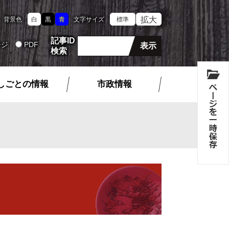
拡大
背景色
白
黒
青
文字サイズ
標準
記事ID
ージ
PDF
検索
しごとの情報
市政情報