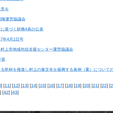
注意を
保険運営協議会
度に基づく財務4表の公表
17年4月1日号
2回村上市地域包括支援センター運営協議会
予算
よる乾杯を推進し村上の食文化を振興する条例（案）について
0
] [
11
] [
12
] [
13
] [
14
] [
15
] [
16
] [
17
] [
18
] [
19
] [
20
] [
21
] [
22
] [
2
] [
42
] [
43
]