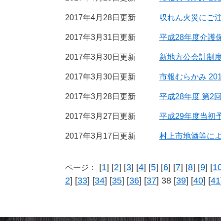
2017年4月28日更新
収れん火災にご
2017年3月31日更新
平成28年度介護
2017年3月30日更新
新地方公会計制
2017年3月30日更新
市報むらかみ 20
2017年3月28日更新
平成28年度 第
2017年3月27日更新
平成29年度当初
2017年3月17日更新
村上市地酒等に
[
1
] [
2
] [
3
] [
4
] [
5
] [
6
] [
7
] [
8
] [
9
] [
1
ページ：
2
] [
33
] [
34
] [
35
] [
36
] [
37
] 38 [
39
] [
40
] [
41