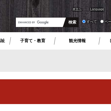
本文へ
Language
G
すべて
ペ
o
o
g
福祉
子育て・教育
観光情報
l
e
カ
ス
タ
ム
検
索