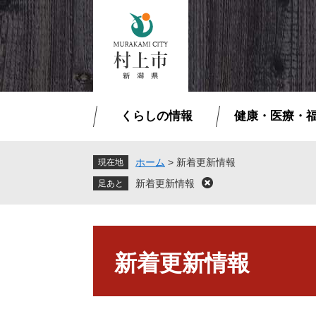
ペ
メ
ー
ニ
ジ
ュ
の
ー
先
を
頭
飛
で
ば
くらしの情報
健康・医療・
す
し
。
て
本
ホーム
>
新着更新情報
現在地
文
新着更新情報
閉
へ
じ
る
本
文
新着更新情報