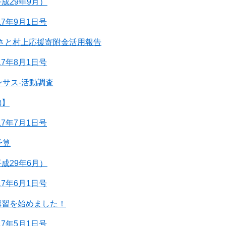
成29年9月）
17年9月1日号
るさと村上応援寄附金活用報告
17年8月1日号
ンサス-活動調査
編】
17年7月1日号
予算
成29年6月）
17年6月1日号
講習を始めました！
17年5月1日号