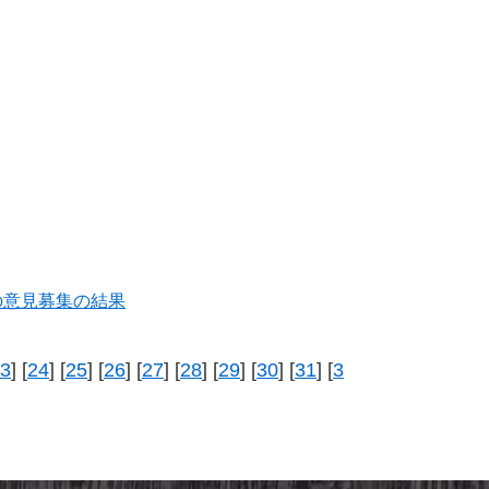
の意見募集の結果
3
] [
24
] [
25
] [
26
] [
27
] [
28
] [
29
] [
30
] [
31
] [
3