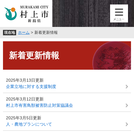
ペ
メ
ー
ニ
ジ
ュ
の
ー
先
を
ホーム
>
新着更新情報
現在地
頭
飛
で
ば
本
す
し
文
。
て
新着更新情報
本
文
へ
2025年3月13日更新
企業立地に対する支援制度
2025年3月12日更新
村上市有害鳥獣被害防止対策協議会
2025年3月5日更新
人・農地プランについて