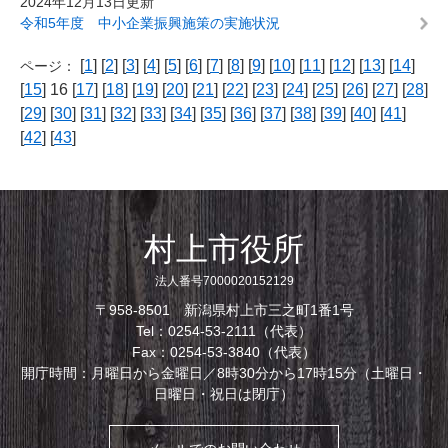
2024年12月13日更新
令和5年度 中小企業振興施策の実施状況
[
1
] [
2
] [
3
] [
4
] [
5
] [
6
] [
7
] [
8
] [
9
] [
10
] [
11
] [
12
] [
13
] [
14
]
ページ：
[
15
] 16 [
17
] [
18
] [
19
] [
20
] [
21
] [
22
] [
23
] [
24
] [
25
] [
26
] [
27
] [
28
]
[
29
] [
30
] [
31
] [
32
] [
33
] [
34
] [
35
] [
36
] [
37
] [
38
] [
39
] [
40
] [
41
]
[
42
] [
43
]
村上市役所
法人番号7000020152129
〒958-8501 新潟県村上市三之町1番1号
Tel：0254-53-2111（代表）
Fax：0254-53-3840（代表）
開庁時間：月曜日から金曜日／8時30分から17時15分（土曜日・
日曜日・祝日は閉庁）