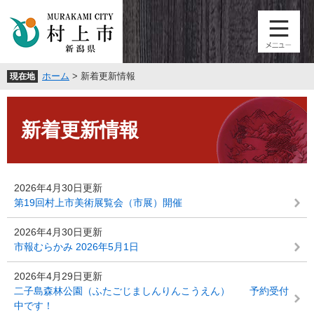
ペ
メ
ー
ニ
ジ
ュ
の
ー
先
を
ホーム
>
新着更新情報
現在地
頭
飛
で
ば
本
す
し
文
。
て
新着更新情報
本
文
へ
2026年4月30日更新
第19回村上市美術展覧会（市展）開催
2026年4月30日更新
市報むらかみ 2026年5月1日
2026年4月29日更新
二子島森林公園（ふたごじましんりんこうえん） 予約受付
中です！