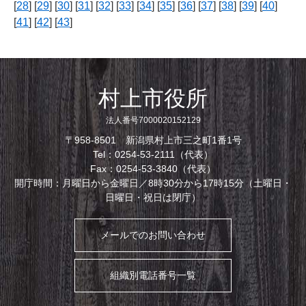
[
28
] [
29
] [
30
] [
31
] [
32
] [
33
] [
34
] [
35
] [
36
] [
37
] [
38
] [
39
] [
40
]
[
41
] [
42
] [
43
]
村上市役所
法人番号7000020152129
〒958-8501 新潟県村上市三之町1番1号
Tel：0254-53-2111（代表）
Fax：0254-53-3840（代表）
開庁時間：月曜日から金曜日／8時30分から17時15分（土曜日・
日曜日・祝日は閉庁）
メールでのお問い合わせ
組織別電話番号一覧