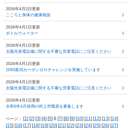
2026年4月2日更新
こころと身体の健康相談
2026年4月1日更新
ボトルウォーター
2026年4月1日更新
太陽光発電設備に関する不審な営業電話にご注意ください
2026年4月1日更新
2050新潟カーボンゼロチャレンジを実施しています
2026年4月1日更新
太陽光発電設備に関する不審な営業電話にご注意ください
2026年4月1日更新
令和9年4月採用の村上市職員を募集します
[
1
] [
2
] [
3
] [
4
] [
5
] 6 [
7
] [
8
] [
9
] [
10
] [
11
] [
12
] [
13
] [
14
]
ページ：
[
15
] [
16
] [
17
] [
18
] [
19
] [
20
] [
21
] [
22
] [
23
] [
24
] [
25
] [
26
] [
27
]