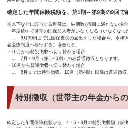
用可能な決裁アプリについては「地方税納税サイト スマ
確定した年間保険税額を、第1期～第9期の9回で
※以下などに該当する世帯は、納期数が9回に満たない場
・年度途中で世帯の国保加入者がいなくなる（いなくなっ
… 6月30日までに国保喪失の届出をした場合や、令和9年
者医療制度へ移行する）場合など。
・10月から特別徴収へ切り替わる場合
… 7月～9月（第1～3期）のみ普通徴収となります。
・10月から普通徴収へ切り替わる場合
… 8月までは特別徴収、10月（第4期）以降は普通徴収
特別徴収（世帯主の年金から
確定した年間保険税額から、4・6・8月の特別徴収額（仮