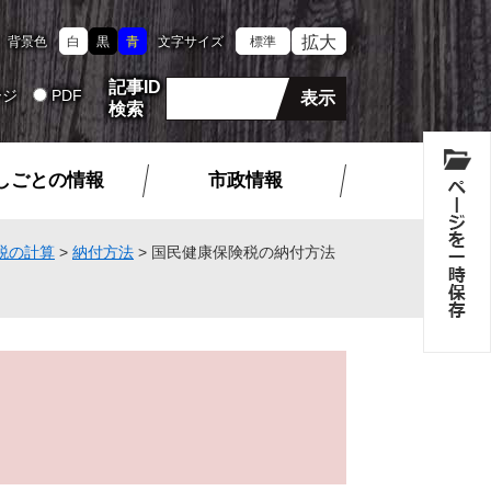
拡大
背景色
白
黒
青
文字サイズ
標準
記事ID
ージ
PDF
検索
しごとの情報
市政情報
税の計算
>
納付方法
>
国民健康保険税の納付方法