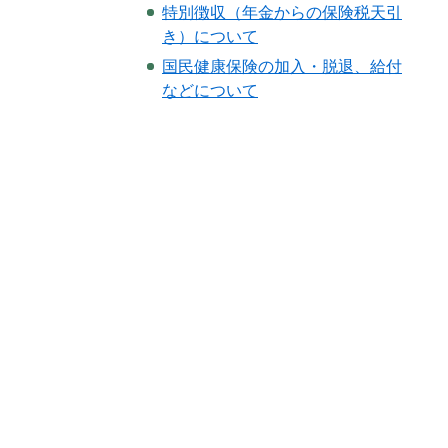
特別徴収（年金からの保険税天引
き）について
国民健康保険の加入・脱退、給付
などについて