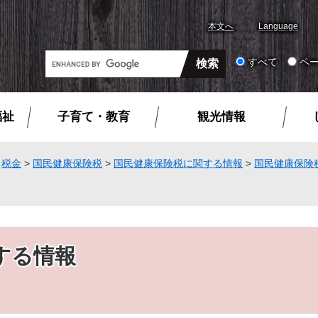
本文へ
Language
G
すべて
ペ
o
o
g
福祉
子育て・教育
観光情報
l
e
カ
>
税金
>
国民健康保険税
>
国民健康保険税に関する情報
>
国民健康保険
ス
タ
ム
検
索
する情報