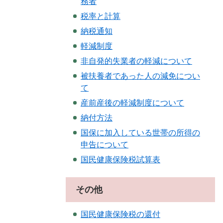
務者
税率と計算
納税通知
軽減制度
非自発的失業者の軽減について
被扶養者であった人の減免につい
て
産前産後の軽減制度について
納付方法
国保に加入している世帯の所得の
申告について
国民健康保険税試算表
その他
国民健康保険税の還付