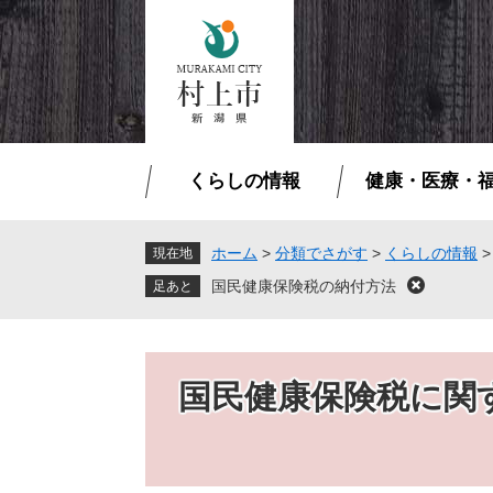
ペ
メ
ー
ニ
ジ
ュ
の
ー
先
を
頭
飛
で
ば
くらしの情報
健康・医療・
す
し
。
て
本
ホーム
>
分類でさがす
>
くらしの情報
現在地
文
国民健康保険税の納付方法
閉
へ
じ
る
国民健康保険税に関