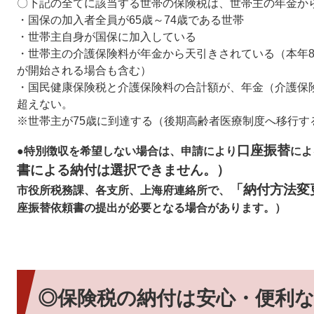
〇下記の全てに該当する世帯の保険税は、世帯主の年金か
・国保の加入者全員が65歳～74歳である世帯
・世帯主自身が国保に加入している
・世帯主の介護保険料が年金から天引きされている（本年8
が開始される場合も含む）
・国民健康保険税と介護保険料の合計額が、年金（介護保険
超えない。
※世帯主が75歳に到達する（後期高齢者医療制度へ移行す
口座振替
●特別徴収を希望しない場合は、申請により
によ
書による納付は選択できません。）
「納付方法変
市役所税務課、各支所、上海府連絡所で、
座振替依頼書の提出が必要となる場合があります。）
◎保険税の納付は安心・便利