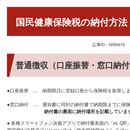
本
文
国民健康保険税の納付方法
記事ID：0089676
普通徴収（口座振替・窓口納付
●口座振替 … 納期限日に登録口座から保険税を振替し
●窓口納付 … 通知書に同封の納付書で納期限までに保
納付書の裏面に納付場所を記載していま
● 各種スマートフォン決裁アプリで納付書表面の「eL-Q