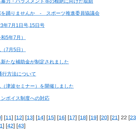
る暴力・ハラスメント等の根絶に向けた取組
を踊りませんか - スポーツ推進委員協議会
3年7月1日号,15日号
和5年7月）
（7月5日）
る新たな補助金が制定されました
通行方法について
ム（津波セミナー）を開催しました
インボイス制度への対応
0
] [
11
] [
12
] [
13
] [
14
] [
15
] [
16
] [
17
] [
18
] [
19
] [
20
] [
21
] 22 [
23
1
] [
42
] [
43
]