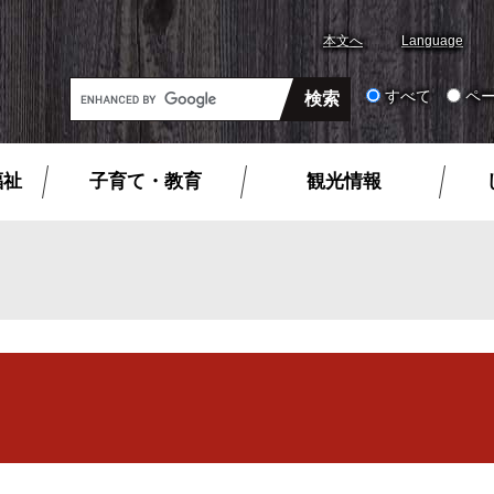
本文へ
Language
G
すべて
ペ
o
o
g
福祉
子育て・教育
観光情報
l
e
カ
ス
タ
ム
検
索