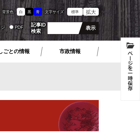
拡大
背景色
白
黒
青
文字サイズ
標準
記事ID
ージ
PDF
検索
しごとの情報
市政情報