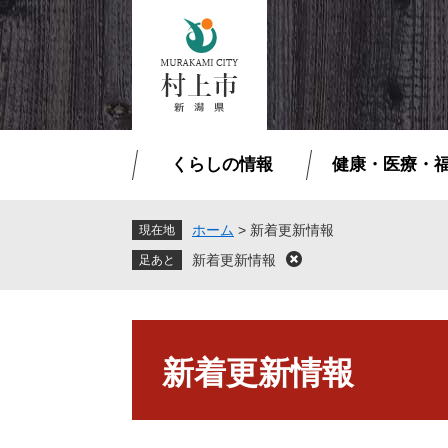
ペ
メ
ー
ニ
ジ
ュ
の
ー
先
を
頭
飛
で
ば
くらしの情報
健康・医療・
す
し
。
て
本
ホーム
>
新着更新情報
現在地
文
新着更新情報
閉
へ
じ
る
本
文
新着更新情報