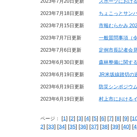
2023年7月20日更新
スポーツにおけ
2023年7月18日更新
ちょこっとサンバ
2023年7月15日更新
市報むらかみ 202
2023年7月7日更新
一般質問事項（令
2023年7月6日更新
定例市長記者会見
2023年6月30日更新
森林整備に関す
2023年6月19日更新
JR米坂線踏切の
2023年6月19日更新
防災シンポジウ
2023年6月19日更新
村上市における
[
1
] [
2
] [
3
] [
4
] [
5
] [
6
] [
7
] [
8
] [
9
] [
1
ページ：
2
] [
33
] [
34
] [
35
] [
36
] [
37
] [
38
] [
39
] [
40
] [
4