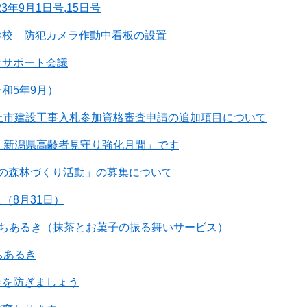
3年9月1日号,15日号
学校 防犯カメラ作動中看板の設置
合サポート会議
和5年9月）
上市建設工事入札参加資格審査申請の追加項目について
「新潟県高齢者見守り強化月間」です
けの森林づくり活動」の募集について
（8月31日）
上まちあるき（抹茶とお菓子の振る舞いサービス）
ちあるき
染を防ぎましょう