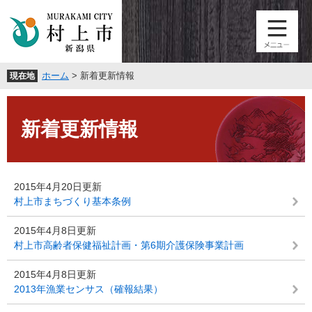
ペ
メ
ー
ニ
ジ
ュ
の
ー
先
を
ホーム
>
新着更新情報
現在地
頭
飛
で
ば
本
す
し
文
。
て
新着更新情報
本
文
へ
2015年4月20日更新
村上市まちづくり基本条例
2015年4月8日更新
村上市高齢者保健福祉計画・第6期介護保険事業計画
2015年4月8日更新
2013年漁業センサス（確報結果）