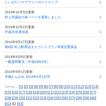
にいがたバリアフリーガイドマップ
2014年10月9日更新
村上市議会の各ページを更新しました
2014年10月2日更新
平成25年度決算
2014年9月17日更新
第6回 村上駅周辺まちづくりプラン等策定委員会
2014年9月8日更新
一般質問事項（平成26年9月）
2014年9月1日更新
市報むらかみ 2014年9月1日号
[
1
] [
2
] [
3
] [
4
] [
5
] [
6
] [
7
] [
8
] [
9
] [
10
] [
11
] [
12
] [
13
] [
14
]
ページ：
[
15
] [
16
] [
17
] [
18
] [
19
] [
20
] [
21
] [
22
] [
23
] [
24
] [
25
] [
26
] [
27
]
[
28
] [
29
] [
30
] [
31
] [
32
] [
33
] [
34
] [
35
] [
36
] [
37
] [
38
] [
39
] [
40
]
[
41
] 42 [
43
]