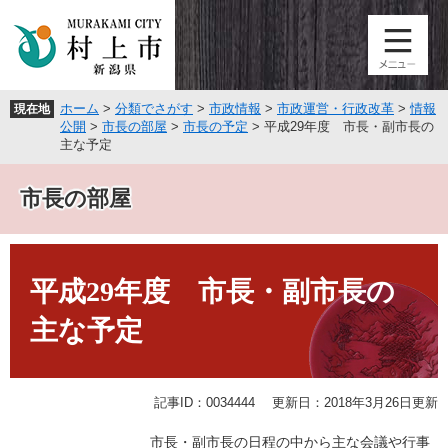
ペ
メ
ー
ニ
ジ
ュ
の
ー
先
を
ホーム
>
分類でさがす
>
市政情報
>
市政運営・行政改革
>
情報
現在地
頭
飛
公開
>
市長の部屋
>
市長の予定
>
平成29年度 市長・副市長の
で
ば
主な予定
す
し
。
て
市長の部屋
本
文
へ
本
文
平成29年度 市長・副市長の
主な予定
記事ID：0034444
更新日：2018年3月26日更新
市長・副市長の日程の中から主な会議や行事