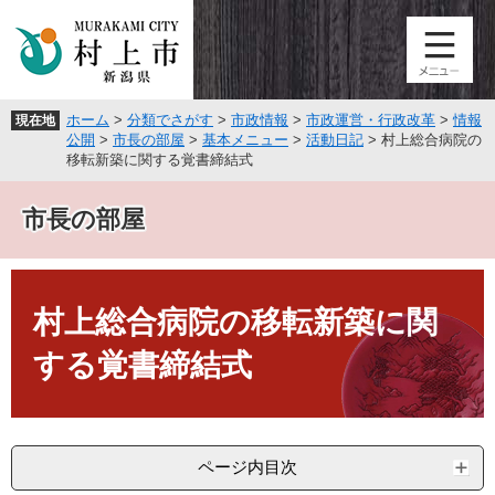
ペ
メ
ー
ニ
ジ
ュ
の
ー
先
を
ホーム
>
分類でさがす
>
市政情報
>
市政運営・行政改革
>
情報
現在地
頭
飛
公開
>
市長の部屋
>
基本メニュー
>
活動日記
>
村上総合病院の
で
ば
移転新築に関する覚書締結式
す
し
。
て
市長の部屋
本
文
へ
本
文
村上総合病院の移転新築に関
する覚書締結式
ページ内目次