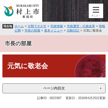
ペ
メ
ー
ニ
ジ
ュ
の
ー
先
を
ホーム
>
分類でさがす
>
市政情報
>
市政運営・行政改革
>
情報
現在地
頭
飛
公開
>
市長の部屋
>
基本メニュー
>
活動日記
>
元気に敬老会
で
ば
す
し
市長の部屋
。
て
本
文
本
へ
文
元気に敬老会
ページ内目次
記事ID：0023397
更新日：2016年6月25日更新