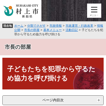
ペ
メ
ー
ニ
ジ
ュ
の
ー
先
を
ホーム
>
分類でさがす
>
市政情報
>
市政運営・行政改革
>
情報
現在地
頭
飛
公開
>
市長の部屋
>
基本メニュー
>
活動日記
>
子どもたちを犯
で
ば
罪から守るため協力を呼び掛ける
す
し
。
て
市長の部屋
本
文
へ
本
文
子どもたちを犯罪から守るた
め協力を呼び掛ける
ページ内目次