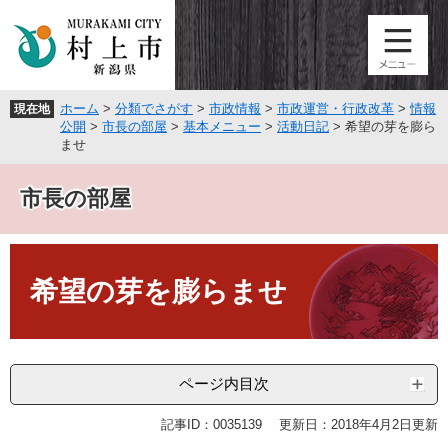
ペ
メ
ー
ニ
ジ
ュ
の
ー
先
を
ホーム
>
分類でさがす
>
市政情報
>
市政運営・行政改革
>
情報
現在地
頭
飛
公開
>
市長の部屋
>
基本メニュー
>
活動日記
>
希望の芽を膨ら
で
ば
ませ
す
し
。
て
市長の部屋
本
文
へ
本
文
希望の芽を膨らませ
ページ内目次
記事ID：0035139
更新日：2018年4月2日更新