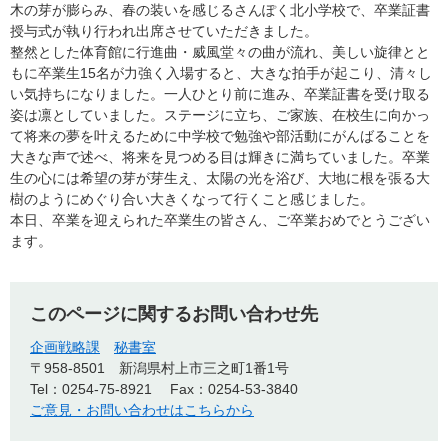
木の芽が膨らみ、春の装いを感じるさんぽく北小学校で、卒業証書
授与式が執り行われ出席させていただきました。
整然とした体育館に行進曲・威風堂々の曲が流れ、美しい旋律とと
もに卒業生15名が力強く入場すると、大きな拍手が起こり、清々し
い気持ちになりました。一人ひとり前に進み、卒業証書を受け取る
姿は凛としていました。ステージに立ち、ご家族、在校生に向かっ
て将来の夢を叶えるために中学校で勉強や部活動にがんばることを
大きな声で述べ、将来を見つめる目は輝きに満ちていました。卒業
生の心には希望の芽が芽生え、太陽の光を浴び、大地に根を張る大
樹のようにめぐり合い大きくなって行くこと感じました。
本日、卒業を迎えられた卒業生の皆さん、ご卒業おめでとうござい
ます。
このページに関するお問い合わせ先
企画戦略課
秘書室
〒958-8501
新潟県村上市三之町1番1号
Tel：0254-75-8921
Fax：0254-53-3840
ご意見・お問い合わせはこちらから