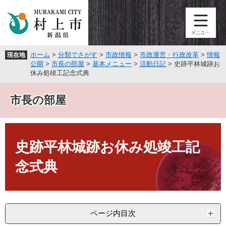
ペ
メ
ー
ニ
ジ
ュ
の
ー
先
を
ホーム
>
分類でさがす
>
市政情報
>
市政運営・行政改革
>
情報
現在地
頭
飛
公開
>
市長の部屋
>
基本メニュー
>
活動日記
>
史跡平林城跡お
で
ば
休み処竣工記念式典
す
し
。
て
市長の部屋
本
文
へ
本
文
史跡平林城跡お休み処竣工記
念式典
ページ内目次