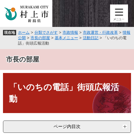
ペ
メ
ー
ニ
ジ
ュ
の
ー
先
を
ホーム
>
分類でさがす
>
市政情報
>
市政運営・行政改革
>
情報
現在地
頭
飛
公開
>
市長の部屋
>
基本メニュー
>
活動日記
>
「いのちの電
で
ば
話」街頭広報活動
す
し
。
て
市長の部屋
本
文
へ
本
文
「いのちの電話」街頭広報活
動
ページ内目次