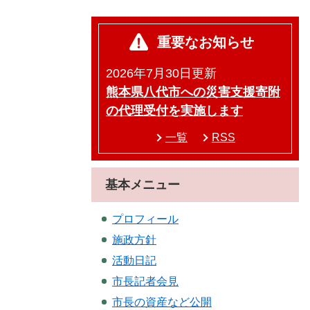
重要なお知らせ
2026年7月30日更新
熊本県八代市への災害支援寄附
の代理受付を実施します
一覧
RSS
基本メニュー
プロフィール
施政方針
活動日記
市長記者会見
市長の資産など公開