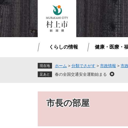
ペ
メ
ー
ニ
ジ
ュ
の
ー
先
を
頭
飛
で
ば
くらしの情報
健康・医療・
す
し
。
て
本
ホーム
>
分類でさがす
>
市政情報
>
市
現在地
文
春の全国交通安全運動始まる
閉
へ
じ
る
市長の部屋