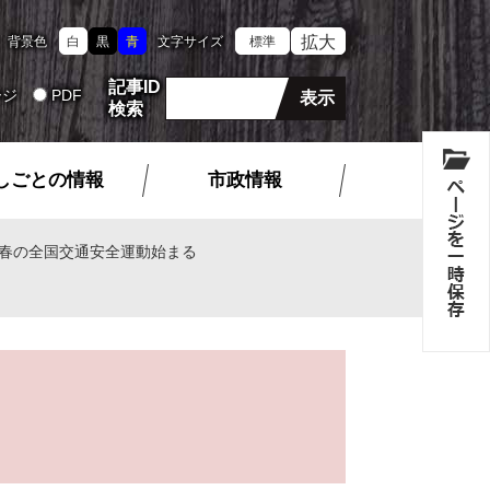
拡大
背景色
白
黒
青
文字サイズ
標準
記事ID
ージ
PDF
検索
しごとの情報
市政情報
春の全国交通安全運動始まる