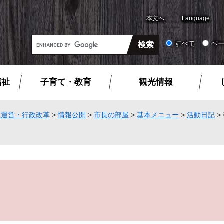
本文へ
Language
G
すべて
ペ
o
o
g
福祉
子育て・教育
観光情報
l
e
カ
政運営・行政改革
>
情報公開
>
市長の部屋
>
基本メニュー
>
活動日記
>
ス
タ
ム
検
索