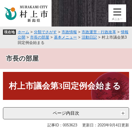
ペ
メ
ー
ニ
ジ
ュ
の
ー
先
を
ホーム
>
分類でさがす
>
市政情報
>
市政運営・行政改革
>
情報
現在地
頭
飛
公開
>
市長の部屋
>
基本メニュー
>
活動日記
>
村上市議会第3
で
ば
回定例会始まる
す
し
。
て
市長の部屋
本
文
へ
本
文
村上市議会第3回定例会始まる
ページ内目次
記事ID：0053623
更新日：2020年9月4日更新