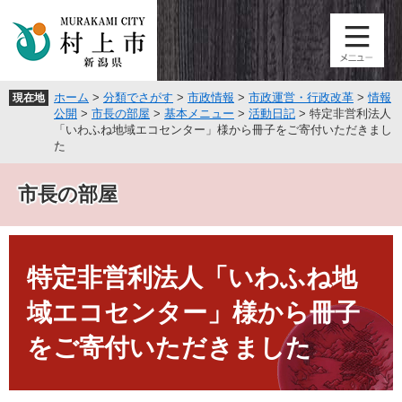
ペ
メ
ー
ニ
ジ
ュ
の
ー
先
を
ホーム
>
分類でさがす
>
市政情報
>
市政運営・行政改革
>
情報
現在地
頭
飛
公開
>
市長の部屋
>
基本メニュー
>
活動日記
>
特定非営利法人
で
ば
「いわふね地域エコセンター」様から冊子をご寄付いただきまし
す
し
た
。
て
本
市長の部屋
文
へ
本
文
特定非営利法人「いわふね地
域エコセンター」様から冊子
をご寄付いただきました