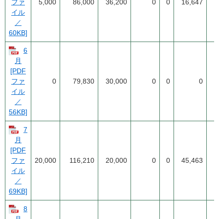
5,000
86,000
36,200
0
0
16,647
ファ
イル
／
60KB]
6
月
[PDF
0
79,830
30,000
0
0
0
1
ファ
イル
／
56KB]
7
月
[PDF
20,000
116,210
20,000
0
0
45,463
ファ
イル
／
69KB]
8