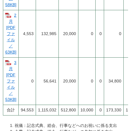
58KB]
2
月
[PDF
4,553
132,985
20,000
0
0
0
ファ
イル
／
63KB]
3
月
[PDF
0
56,641
20,000
0
0
34,800
ファ
イル
／
53KB]
合計
94,553
1,115,032
512,800
10,000
0
173,330
10
祝儀：記念式典、総会、行事などへのお祝いに係る支出