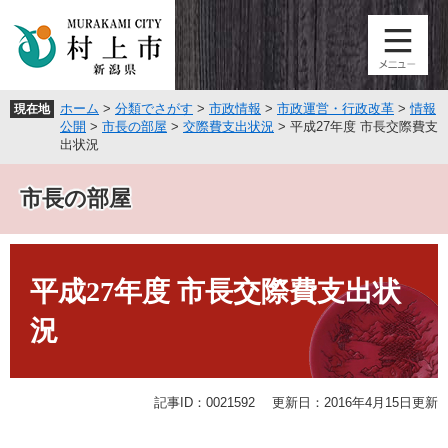
ペ
メ
ー
ニ
ジ
ュ
の
ー
先
を
ホーム
>
分類でさがす
>
市政情報
>
市政運営・行政改革
>
情報
現在地
頭
飛
公開
>
市長の部屋
>
交際費支出状況
>
平成27年度 市長交際費支
で
ば
出状況
す
し
。
て
市長の部屋
本
文
へ
本
文
平成27年度 市長交際費支出状
況
記事ID：0021592
更新日：2016年4月15日更新