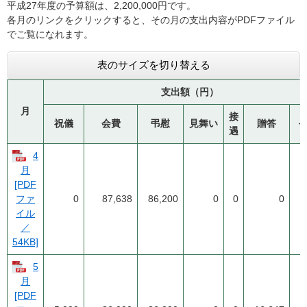
平成27年度の予算額は、2,200,000円です。
各月のリンクをクリックすると、その月の支出内容がPDFファイル
でご覧になれます。
表のサイズを切り替える
支出額（円）
月
接
祝儀
会費
弔慰
見舞い
贈答
遇
4
月
[PDF
0
87,638
86,200
0
0
0
ファ
イル
／
54KB]
5
月
[PDF