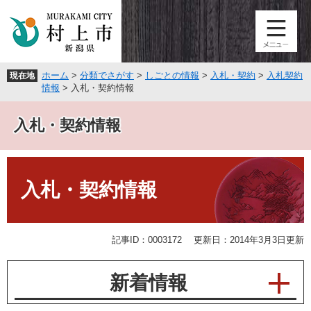
ペ
メ
ー
ニ
ジ
ュ
の
ー
先
を
ホーム
>
分類でさがす
>
しごとの情報
>
入札・契約
>
入札契約
現在地
頭
飛
情報
>
入札・契約情報
で
ば
す
し
入札・契約情報
。
て
本
文
本
へ
文
入札・契約情報
記事ID：0003172
更新日：2014年3月3日更新
新着情報