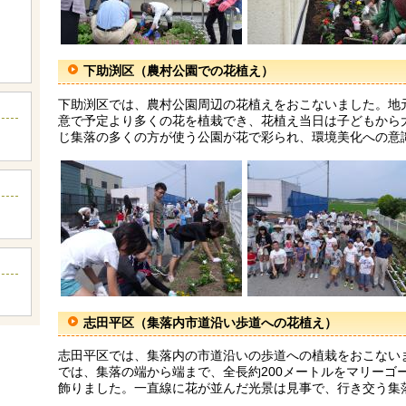
下助渕区（農村公園での花植え）
下助渕区では、農村公園周辺の花植えをおこないました。地
意で予定より多くの花を植栽でき、花植え当日は子どもから
じ集落の多くの方が使う公園が花で彩られ、環境美化への意
志田平区（集落内市道沿い歩道への花植え）
志田平区では、集落内の市道沿いの歩道への植栽をおこない
では、集落の端から端まで、全長約200メートルをマリーゴ
飾りました。一直線に花が並んだ光景は見事で、行き交う集