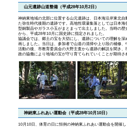
山元遺跡山道整備（平成28年10月2日）
神納東地域の北部に位置する山元遺跡は、日本海沿岸東北自
た弥生時代後期の遺跡です。高地性環濠集落としては日本海
型銅製品やガラス小玉がまとまって出土しました。当時の歴
から、平成28年10月に国史跡に指定されました。
協議会では、郷土の宝を大切にし、遺跡についての理解を深
画しました。当日は、参加者で山道の清掃や上り段の補修、
活動の後、市教育委員会の大野主査から遺跡の解説を聞き、
政の協働により地域の宝が守り育てられていくことが期待さ
神納東ふれあい運動会（平成28年10月10日）
10月10日、体育の日に恒例の神納東ふれあい運動会を開催