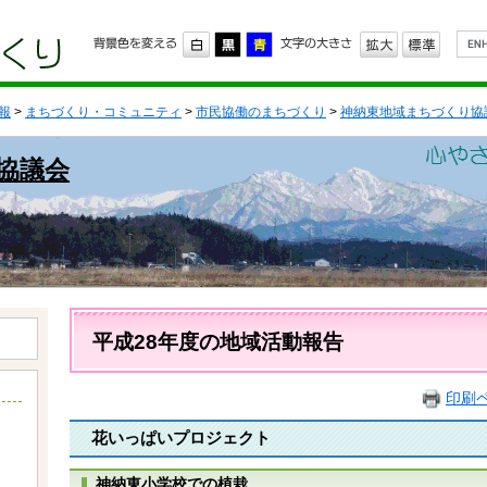
G
o
o
g
l
報
>
まちづくり・コミュニティ
>
市民協働のまちづくり
>
神納東地域まちづくり協
e
カ
ス
協議会
タ
ム
検
索
本
文
平成28年度の地域活動報告
印刷
花いっぱいプロジェクト
神納東小学校での植栽