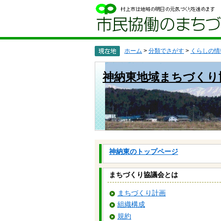
ペ
メ
ー
ニ
ジ
ュ
の
ー
先
を
頭
飛
ホーム
>
分類でさがす
>
くらしの情
で
ば
す
し
神納東地域まちづくり
。
て
本
文
へ
神納東のトップページ
まちづくり協議会とは
まちづくり計画
組織構成
規約