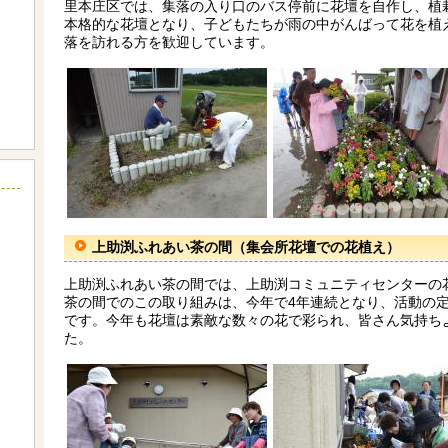
里本庄区では、集落の入り口のバス停前に花壇を自作し、植
本格的な花壇となり、子どもたちが雨の中がんばって花を植
落を訪れる方を歓迎しています。
上助渕ふれあい茶の間（集会所花壇での花植え）
上助渕ふれあい茶の間では、上助渕コミュニティセンターの
茶の間でのこの取り組みは、今年で4年連続となり、活動の
です。今年も花壇は素敵な数々の花で彩られ、皆さん気持ち
た。