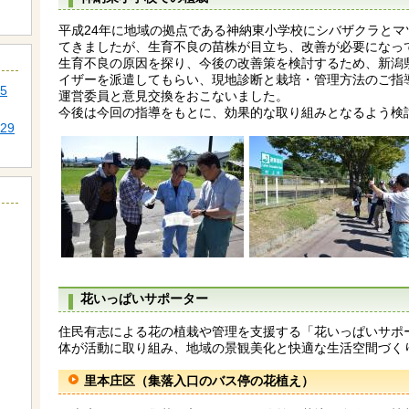
平成24年に地域の拠点である神納東小学校にシバザクラと
てきましたが、生育不良の苗株が目立ち、改善が必要になっ
生育不良の原因を探り、今後の改善策を検討するため、新潟
イザーを派遣してもらい、現地診断と栽培・管理方法のご指
5
運営委員と意見交換をおこないました。
今後は今回の指導をもとに、効果的な取り組みとなるよう検
29
花いっぱいサポーター
住民有志による花の植栽や管理を支援する「花いっぱいサポ
体が活動に取り組み、地域の景観美化と快適な生活空間づく
里本庄区（集落入口のバス停の花植え）