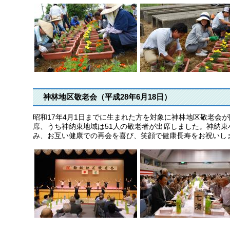
神林地区敬老会（平成28年6月18日）
昭和17年4月1日までに生まれた方を対象に神林地区敬老会が
席、うち神納東地域は51人の敬老者が出席しました。神納
み、お互い健康での再会を喜び、笑顔で健康長寿をお祝いし