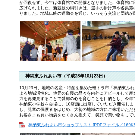
が回復せず、今年は体育館での開催となりました。体育館に
広げられました。新競技の綱引きは、選手の掛け声や各集落
りました。地域伝統の運動会を通じ、いっそう交流と団結が
神納東ふれあい市（平成28年10月23日）
10月23日、地域の名産・特産を集めた軽トラ市「神納東ふ
よる地域活性化、地元の自慢の品々を内外にアピールして産
力を再発見することで愛郷の心を育むことを目的とし、今年
神納東小学校を会場に、10店舗に出店していただき開催し
し、児童の保護者をはじめ、大勢の地域の方にご来場いただ
お客さまも買い物袋をたくさん抱えて、笑顔で買い物をして
神納東ふれあい市ショップリスト [PDFファイル／169KB