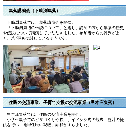
集落講演会（下助渕集落）
下助渕集落では、集落講演会を開催。
「下助渕周辺の伝説について」と題し、講師の方から集落の歴史
や伝説について講演していただきました。参加者からの評判がよ
く、第2弾も検討しているそうです。
住民の交流事業、子育て支援の交流事業（里本庄集落）
里本庄集落では、住民の交流事業を開催。
小学生親子でのピザづくりや豚汁、イノシシ肉の焼肉、熊汁の提
供を行い、地域住民の親睦、融和が図らました。