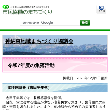
ペ
メ
ー
ニ
ジ
ュ
の
ー
先
を
G
頭
飛
o
で
ば
o
す
し
g
。
て
l
神納東地域まちづくり協議会
e
本
カ
文
ス
へ
タ
ム
本
検
文
令和7年度の集落活動
索
掲載日：2025年12月9日更新
収穫感謝祭（志田平集落）
志田平集落では、収穫感謝祭を開催。
普段一堂に会する機会が少ない老若男女が集まり、集落住民の親
睦・交流を図られました。また、他地域から初めての参加者もあり