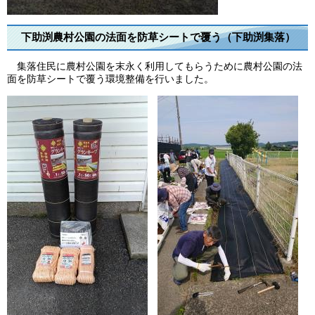
下助渕農村公園の法面を防草シートで覆う（下助渕集落）
集落住民に農村公園を末永く利用してもらうために農村公園の法
面を防草シートで覆う環境整備を行いました。