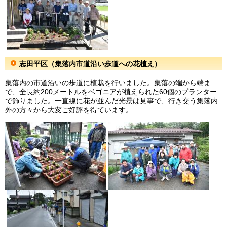
志田平区（集落内市道沿い歩道への花植え）
集落内の市道沿いの歩道に植栽を行いました。集落の端から端ま
で、全長約200メートルをベゴニアが植えられた60個のプランター
で飾りました。一直線に花が並んだ光景は見事で、行き交う集落内
外の方々から大変ご好評を得ています。