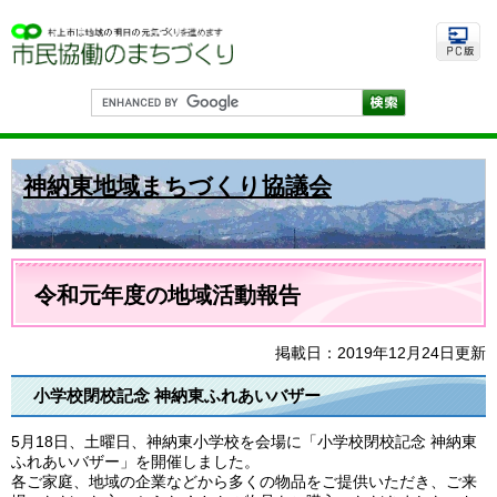
ペ
メ
ー
ニ
ジ
ュ
の
ー
先
を
G
頭
飛
o
で
ば
o
す
し
g
。
て
l
神納東地域まちづくり協議会
e
本
カ
文
ス
へ
タ
ム
本
検
文
令和元年度の地域活動報告
索
掲載日：2019年12月24日更新
小学校閉校記念 神納東ふれあいバザー
5月18日、土曜日、神納東小学校を会場に「小学校閉校記念 神納東
ふれあいバザー」を開催しました。
各ご家庭、地域の企業などから多くの物品をご提供いただき、ご来