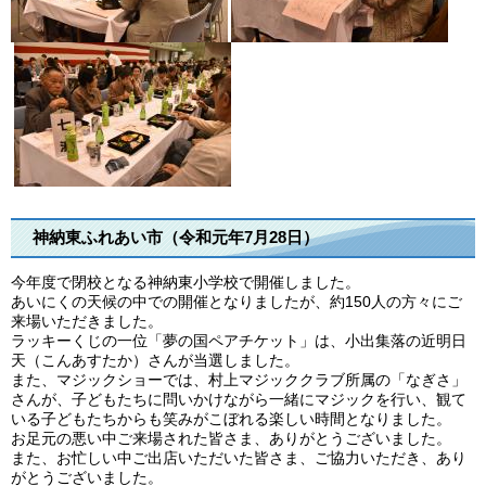
神納東ふれあい市（令和元年7月28日）
今年度で閉校となる神納東小学校で開催しました。
あいにくの天候の中での開催となりましたが、約150人の方々にご
来場いただきました。
ラッキーくじの一位「夢の国ペアチケット」は、小出集落の近明日
天（こんあすたか）さんが当選しました。
また、マジックショーでは、村上マジッククラブ所属の「なぎさ」
さんが、子どもたちに問いかけながら一緒にマジックを行い、観て
いる子どもたちからも笑みがこぼれる楽しい時間となりました。
お足元の悪い中ご来場された皆さま、ありがとうございました。
また、お忙しい中ご出店いただいた皆さま、ご協力いただき、あり
がとうございました。