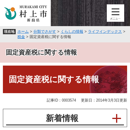
ペ
メ
ー
ニ
ジ
ュ
の
ー
先
を
ホーム
>
分類でさがす
>
くらしの情報
>
ライフインデックス
>
現在地
頭
飛
税金
>
固定資産税に関する情報
で
ば
す
し
固定資産税に関する情報
。
て
本
文
本
へ
文
固定資産税に関する情報
記事ID：0003574
更新日：2014年3月3日更新
新着情報