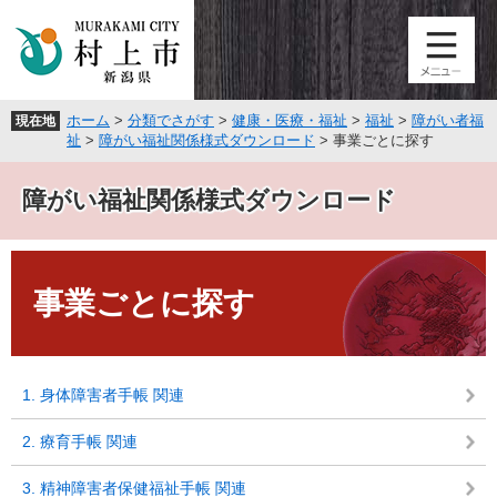
ペ
メ
ー
ニ
ジ
ュ
の
ー
先
を
ホーム
>
分類でさがす
>
健康・医療・福祉
>
福祉
>
障がい者福
現在地
頭
飛
祉
>
障がい福祉関係様式ダウンロード
>
事業ごとに探す
で
ば
す
し
障がい福祉関係様式ダウンロード
。
て
本
文
本
へ
文
事業ごとに探す
1. 身体障害者手帳 関連
2. 療育手帳 関連
3. 精神障害者保健福祉手帳 関連