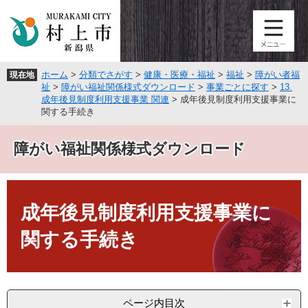
ペ
メ
ー
ニ
ジ
ュ
の
ー
先
を
ホーム
>
分類でさがす
>
健康・医療・福祉
>
福祉
>
障がい者福
現在地
頭
飛
祉
>
障がい福祉関係様式ダウンロード
>
事業ごとに探す
>
13.
で
ば
成年後見制度利用支援事業 関連
>
成年後見制度利用支援事業に
す
し
関する手続き
。
て
本
障がい福祉関係様式ダウンロード
文
へ
本
文
成年後見制度利用支援事業に
関する手続き
ページ内目次