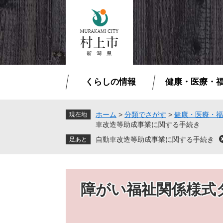
ペ
メ
ー
ニ
ジ
ュ
の
ー
先
を
頭
飛
で
ば
くらしの情報
健康・医療・
す
し
。
て
本
ホーム
>
分類でさがす
>
健康・医療・福
現在地
車改造等助成事業に関する手続き
文
へ
自動車改造等助成事業に関する手続き
障がい福祉関係様式