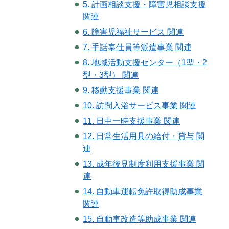
5. 計画相談支援・障害児相談支援
関連
6. 障害児福祉サービス 関連
7. 手話奉仕員等派遣事業 関連
8. 地域活動支援センター（1型・2
型・3型） 関連
9. 移動支援事業 関連
10. 訪問入浴サービス事業 関連
11. 日中一時支援事業 関連
12. 日常生活用具の給付・貸与 関
連
13. 成年後見制度利用支援事業 関
連
14. 自動車運転免許取得助成事業
関連
15. 自動車改造等助成事業 関連