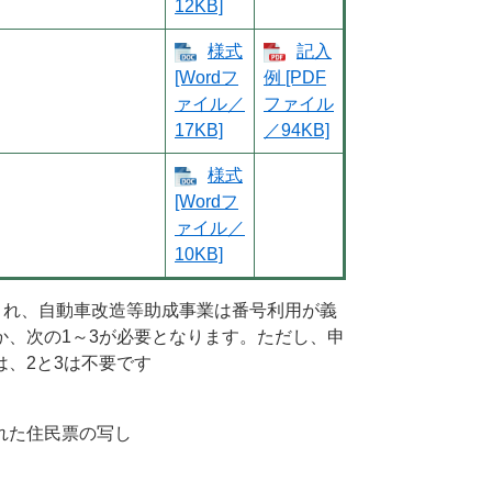
12KB]
様式
記入
[Wordフ
例 [PDF
ァイル／
ファイル
17KB]
／94KB]
様式
[Wordフ
ァイル／
10KB]
され、自動車改造等助成事業は番号利用が義
、次の1～3が必要となります。ただし、申
、2と3は不要です
れた住民票の写し