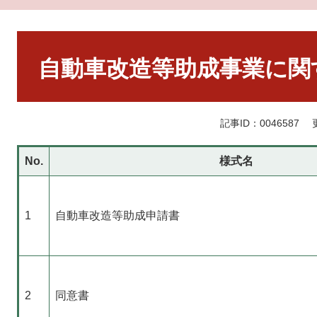
本
文
自動車改造等助成事業に関
記事ID：0046587
No.
様式名
1
自動車改造等助成申請書
2
同意書