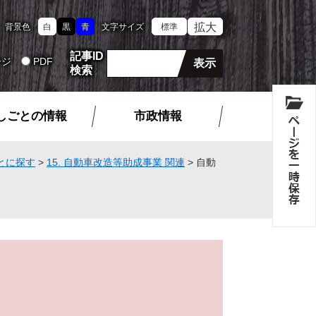
拡大
背景色
白
黒
青
文字サイズ
標準
記事ID
ージ
PDF
検索
しごとの情報
市政情報
とに探す
>
15. 自動車改造等助成事業 関連
>
自動