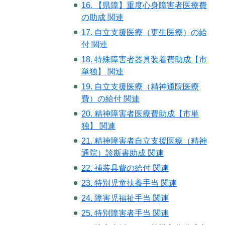
16. 【県障】重度心身障害者医療費
の助成 関連
17. 自立支援医療（更生医療）の給
付 関連
18. 特殊障害者器具装着費助成【市
単独】 関連
19. 自立支援医療（精神通院医療
費）の給付 関連
20. 精神障害者医療費助成【市単
独】 関連
21. 精神障害者自立支援医療（精神
通院）診断書助成 関連
22. 補装具費の給付 関連
23. 特別児童扶養手当 関連
24. 障害児福祉手当 関連
25. 特別障害者手当 関連