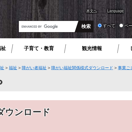
本文へ
Language
G
すべて
ペ
o
o
g
福祉
子育て・教育
観光情報
l
e
カ
祉
>
福祉
>
障がい者福祉
>
障がい福祉関係様式ダウンロード
>
事業ご
ス
タ
閉
ム
じ
る
検
索
ダウンロード