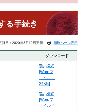
する手続き
更新日：2020年3月12日更新
印刷ページ表示
ダウンロード
様式
[Wordフ
ァイル／
24KB]
様式
[Wordフ
ァイル／