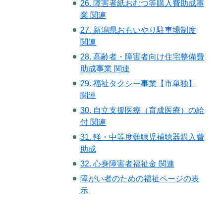
26. 障害者紙おむつ等購入費助成事
業 関連
27. 新潟県おもいやり駐車場制度
関連
28. 高齢者・障害者向け住宅整備費
助成事業 関連
29. 福祉タクシー事業【市単独】
関連
30. 自立支援医療（育成医療）の給
付 関連
31. 軽・中等度難聴児補聴器購入費
助成
32. 心身障害者福祉金 関連
障がい者のための福祉ページの表
示