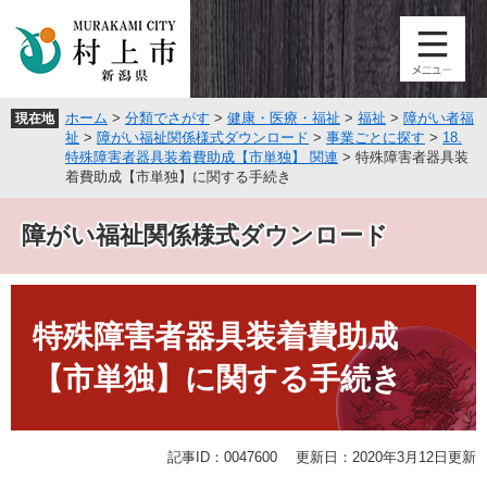
ペ
メ
ー
ニ
ジ
ュ
の
ー
先
を
ホーム
>
分類でさがす
>
健康・医療・福祉
>
福祉
>
障がい者福
現在地
頭
飛
祉
>
障がい福祉関係様式ダウンロード
>
事業ごとに探す
>
18.
で
ば
特殊障害者器具装着費助成【市単独】 関連
>
特殊障害者器具装
す
し
着費助成【市単独】に関する手続き
。
て
本
障がい福祉関係様式ダウンロード
文
へ
本
文
特殊障害者器具装着費助成
【市単独】に関する手続き
記事ID：0047600
更新日：2020年3月12日更新