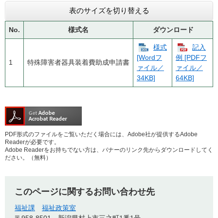
表のサイズを切り替える
No.
様式名
ダウンロード
様式
記入
[Wordフ
例 [PDFフ
1
特殊障害者器具装着費助成申請書
ァイル／
ァイル／
34KB]
64KB]
PDF形式のファイルをご覧いただく場合には、Adobe社が提供するAdobe
Readerが必要です。
Adobe Readerをお持ちでない方は、バナーのリンク先からダウンロードしてく
ださい。（無料）
このページに関するお問い合わせ先
福祉課
福祉政策室