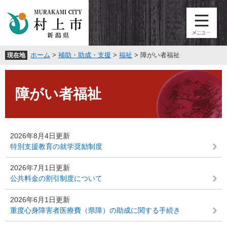
ペ
メ
ー
ニ
ジ
ュ
の
ー
先
を
ホーム
>
補助・助成・支援
>
福祉
>
障がい者福祉
現在地
頭
飛
で
ば
本
す
し
文
。
て
障がい者福祉
本
文
へ
2026年8月4日更新
特別支援教育の就学奨励制度
2026年7月1日更新
公共料金の割引制度について
2026年6月1日更新
重度心身障害者医療費（県障）の助成に関する手続き