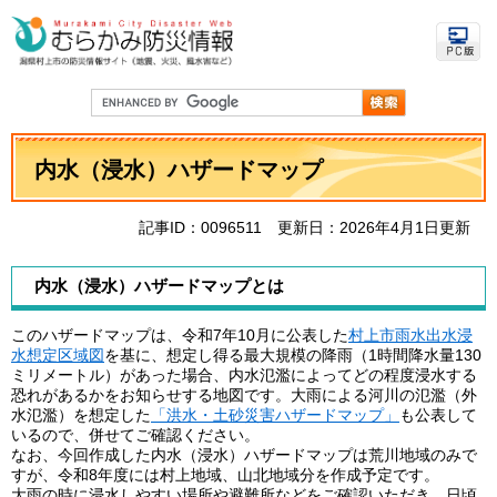
ペ
メ
ー
ニ
ジ
ュ
の
ー
先
を
G
頭
飛
o
で
ば
o
本
す
し
g
文
内水（浸水）ハザードマップ
。
て
l
e
本
カ
文
ス
記事ID：0096511
更新日：2026年4月1日更新
へ
タ
ム
検
内水（浸水）ハザードマップとは
索
このハザードマップは、令和7年10月に公表した
村上市雨水出水浸
水想定区域図
を基に、想定し得る最大規模の降雨（1時間降水量130
ミリメートル）があった場合、内水氾濫によってどの程度浸水する
恐れがあるかをお知らせする地図です。大雨による河川の氾濫（外
水氾濫）を想定した
「洪水・土砂災害ハザードマップ」
も公表して
いるので、併せてご確認ください。
なお、今回作成した内水（浸水）ハザードマップは荒川地域のみで
すが、令和8年度には村上地域、山北地域分を作成予定です。
大雨の時に浸水しやすい場所や避難所などをご確認いただき、日頃