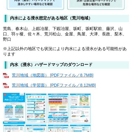
内水による浸水想定がある地区（荒川地域）
荒島、春木山、上鍜冶屋、下鍜冶屋、坂町、坂町駅前、藤沢、山
口、羽ヶ榎、佐々木、荒川松山、金屋、鳥屋、大津、長政、梨木、
野口
※上記以外の地区でも状況により内水による浸水がある可能性があ
ります
内水（浸水）ハザードマップのダウンロード
荒川地域（地図面） [PDFファイル／8.7MB]
荒川地域（学習面） [PDFファイル／8.12MB]