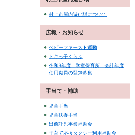
村上市屋内遊び場について
広報・お知らせ
ベビーファースト運動
トキっ子くらぶ
令和8年度 学童保育所 会計年度
任用職員の登録募集
手当て・補助
児童手当
児童扶養手当
出前託児事業補助金
子育て応援タクシー利用補助金