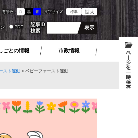
拡大
背景色
白
黒
青
文字サイズ
標準
記事ID
ージ
PDF
検索
しごとの情報
市政情報
ースト運動
>
ベビーファースト運動