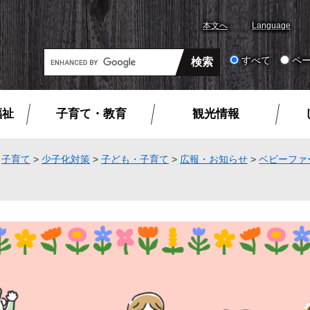
本文へ
Language
G
すべて
ペ
o
o
g
福祉
子育て・教育
観光情報
l
e
カ
>
子育て
>
少子化対策
>
子ども・子育て
>
広報・お知らせ
>
ベビーファ
ス
タ
ム
検
索