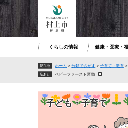
ペ
メ
ー
ニ
ジ
ュ
の
ー
先
を
頭
飛
で
ば
くらしの情報
健康・医療・
す
し
。
て
本
ホーム
>
分類でさがす
>
子育て・教育
現在地
文
ベビーファースト運動
閉
へ
じ
る
子ども・子育て