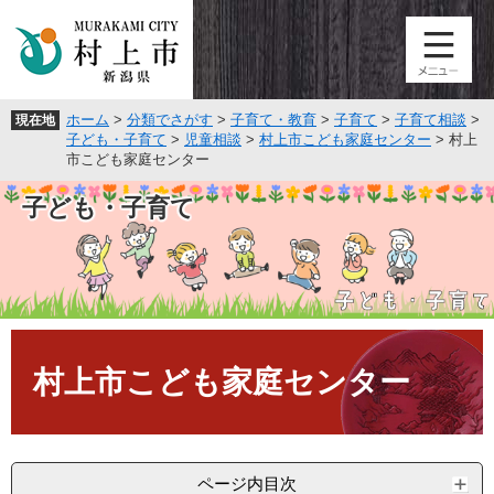
ペ
メ
ー
ニ
ジ
ュ
の
ー
先
を
ホーム
>
分類でさがす
>
子育て・教育
>
子育て
>
子育て相談
>
現在地
頭
飛
子ども・子育て
>
児童相談
>
村上市こども家庭センター
>
村上
で
ば
市こども家庭センター
す
し
。
て
子ども・子育て
本
文
へ
本
文
村上市こども家庭センター
ページ内目次