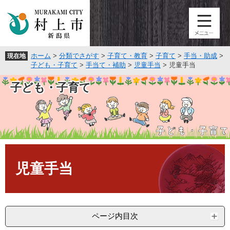
ペ
メ
ー
ニ
ジ
ュ
の
ー
先
を
ホーム
>
分類でさがす
>
子育て・教育
>
子育て
>
手当・助成
>
現在地
頭
飛
子ども・子育て
>
手当て・補助
>
児童手当
>
児童手当
で
ば
す
し
子ども・子育て
。
て
本
文
へ
本
文
児童手当
ページ内目次