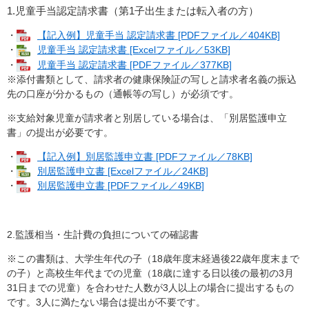
1.児童手当認定請求書（第1子出生または転入者の方）
・
【記入例】児童手当 認定請求書 [PDFファイル／404KB]
・
児童手当 認定請求書 [Excelファイル／53KB]
・
児童手当 認定請求書 [PDFファイル／377KB]
※添付書類として、請求者の健康保険証の写しと請求者名義の振込
先の口座が分かるもの（通帳等の写し）が必須です。
※支給対象児童が請求者と別居している場合は、「別居監護申立
書」の提出が必要です。
・
【記入例】別居監護申立書 [PDFファイル／78KB]
・
別居監護申立書 [Excelファイル／24KB]
・
別居監護申立書 [PDFファイル／49KB]
2.監護相当・生計費の負担についての確認書
※この書類は、大学生年代の子（18歳年度末経過後22歳年度末まで
の子）と高校生年代までの児童（18歳に達する日以後の最初の3月
31日までの児童）を合わせた人数が3人以上の場合に提出するもの
です。3人に満たない場合は提出が不要です。