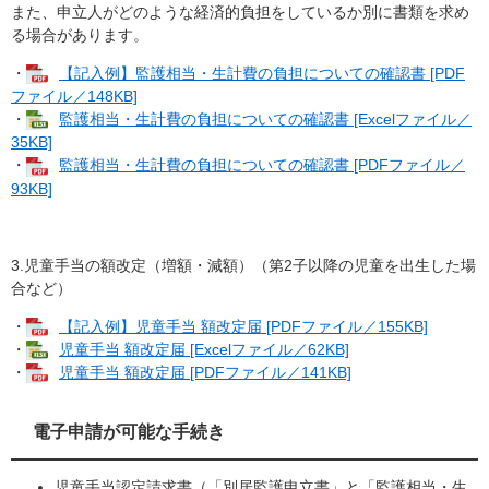
また、申立人がどのような経済的負担をしているか別に書類を求め
る場合があります。
・
【記入例】監護相当・生計費の負担についての確認書 [PDF
ファイル／148KB]
・
監護相当・生計費の負担についての確認書 [Excelファイル／
35KB]
・
監護相当・生計費の負担についての確認書 [PDFファイル／
93KB]
3.児童手当の額改定（増額・減額）（第2子以降の児童を出生した場
合など）
・
【記入例】児童手当 額改定届 [PDFファイル／155KB]
・
児童手当 額改定届 [Excelファイル／62KB]
・
児童手当 額改定届 [PDFファイル／141KB]
電子申請が可能な手続き
児童手当認定請求書（「別居監護申立書」と「監護相当・生