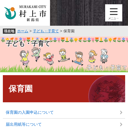
ペ
メ
ー
ニ
ジ
ュ
の
ー
先
を
ホーム
>
子ども・子育て
>
保育園
現在地
頭
飛
で
ば
子ども・子育て
す
し
。
て
本
文
へ
本
文
保育園
保育園の入園申込について
届出用紙等について