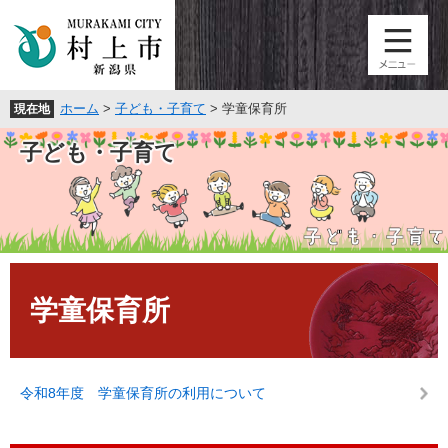
ペ
メ
ー
ニ
ジ
ュ
の
ー
先
を
ホーム
>
子ども・子育て
>
学童保育所
現在地
頭
飛
で
ば
子ども・子育て
す
し
。
て
本
文
へ
本
文
学童保育所
令和8年度 学童保育所の利用について