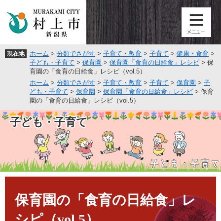
ペ
メ
ー
ニ
ジ
ュ
の
ー
先
を
ホーム
>
分類でさがす
>
子育て・教育
>
子育て
>
健康・食育
>
現在地
頭
飛
子ども・子育て
>
保育園
>
保育園「食育の日給食」レシピ
>
保
で
ば
育園の「食育の日給食」レシピ（vol.5）
す
し
ホーム
>
分類でさがす
>
子育て・教育
>
子育て
>
保育園
>
子
。
て
ども・子育て
>
保育園
>
保育園「食育の日給食」レシピ
>
保育
本
園の「食育の日給食」レシピ（vol.5）
文
へ
子ども・子育て
本
文
保育園の「食育の日給食」レ
シピ（vol.5）