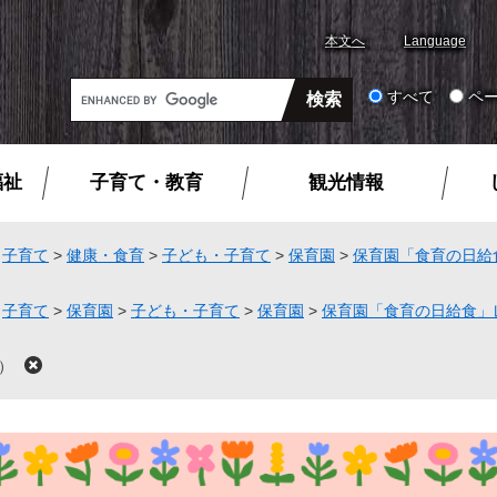
本文へ
Language
G
すべて
ペ
o
o
g
福祉
子育て・教育
観光情報
l
e
カ
>
子育て
>
健康・食育
>
子ども・子育て
>
保育園
>
保育園「食育の日給
ス
タ
>
子育て
>
保育園
>
子ども・子育て
>
保育園
>
保育園「食育の日給食」
ム
検
）
閉
索
じ
る