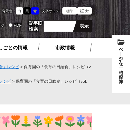
拡大
背景色
白
黒
青
文字サイズ
標準
記事ID
ージ
PDF
検索
しごとの情報
市政情報
食」レシピ
>
保育園の「食育の日給食」レシピ（v
レシピ
>
保育園の「食育の日給食」レシピ（vol.