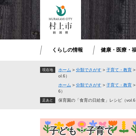
ペ
メ
ー
ニ
ジ
ュ
の
ー
先
を
頭
飛
で
ば
くらしの情報
健康・医療・
す
し
。
て
本
ホーム
>
分類でさがす
>
子育て・教育
現在地
ol.6）
文
へ
ホーム
>
分類でさがす
>
子育て・教育
6）
保育園の「食育の日給食」レシピ（vol.6
子ども・子育て