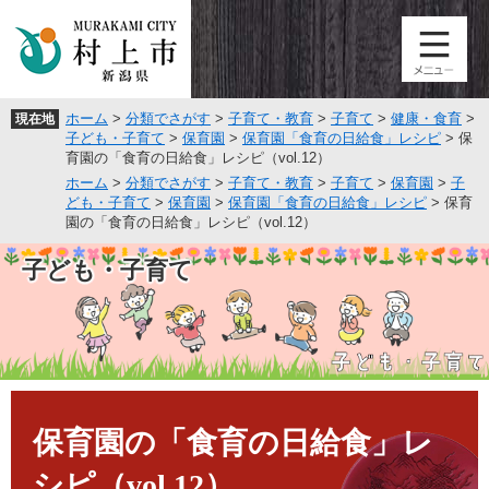
ペ
メ
ー
ニ
ジ
ュ
の
ー
先
を
ホーム
>
分類でさがす
>
子育て・教育
>
子育て
>
健康・食育
>
現在地
頭
飛
子ども・子育て
>
保育園
>
保育園「食育の日給食」レシピ
>
保
で
ば
育園の「食育の日給食」レシピ（vol.12）
す
し
ホーム
>
分類でさがす
>
子育て・教育
>
子育て
>
保育園
>
子
。
て
ども・子育て
>
保育園
>
保育園「食育の日給食」レシピ
>
保育
本
園の「食育の日給食」レシピ（vol.12）
文
へ
子ども・子育て
本
文
保育園の「食育の日給食」レ
シピ（vol.12）