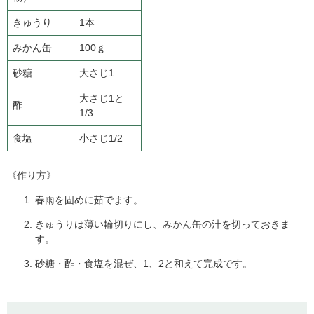
きゅうり
1本
みかん缶
100ｇ
砂糖
大さじ1
大さじ1と
酢
1/3
食塩
小さじ1/2
《作り方》
春雨を固めに茹でます。
きゅうりは薄い輪切りにし、みかん缶の汁を切っておきま
す。
砂糖・酢・食塩を混ぜ、1、2と和えて完成です。