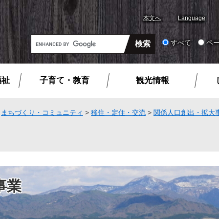
本文へ
Language
G
すべて
ペ
o
o
g
福祉
子育て・教育
観光情報
l
e
カ
>
まちづくり・コミュニティ
>
移住・定住・交流
>
関係人口創出・拡大
ス
タ
ム
検
索
事業