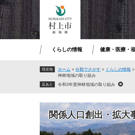
ペ
メ
ー
ニ
ジ
ュ
の
ー
先
を
頭
飛
で
ば
くらしの情報
健康・医療・
す
し
。
て
本
ホーム
>
分類でさがす
>
くらしの情報
現在地
神林地域の取り組み
文
へ
令和3年度神林地域の取り組み
閉
じ
る
関係人口創出・拡大