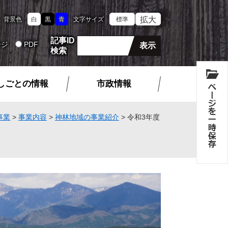
拡大
背景色
白
黒
青
文字サイズ
標準
記事ID
ージ
PDF
検索
しごとの情報
市政情報
事業
>
事業内容
>
神林地域の事業紹介
>
令和3年度