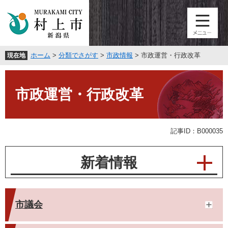
ペ
メ
ー
ニ
ジ
ュ
の
ー
先
を
ホーム
>
分類でさがす
>
市政情報
>
市政運営・行政改革
現在地
頭
飛
で
ば
本
す
し
文
。
て
市政運営・行政改革
本
文
へ
記事ID：B000035
新着情報
市議会