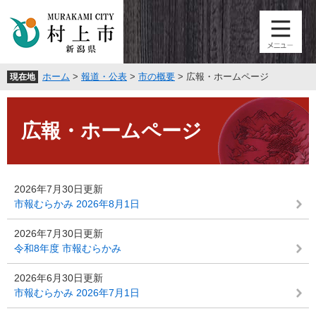
ペ
メ
ー
ニ
ジ
ュ
の
ー
先
を
ホーム
>
報道・公表
>
市の概要
>
広報・ホームページ
現在地
頭
飛
で
ば
本
す
し
文
。
て
広報・ホームページ
本
文
へ
2026年7月30日更新
市報むらかみ 2026年8月1日
2026年7月30日更新
令和8年度 市報むらかみ
2026年6月30日更新
市報むらかみ 2026年7月1日