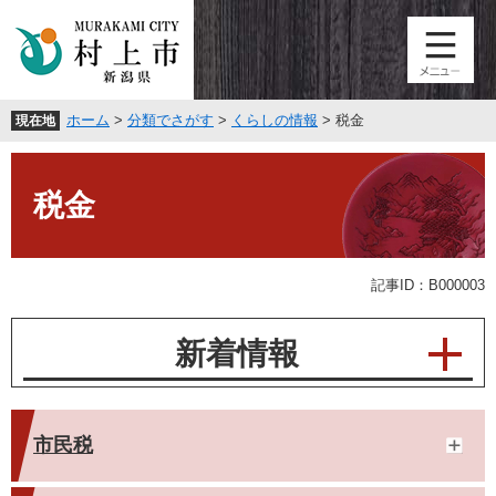
ペ
メ
ー
ニ
ジ
ュ
の
ー
先
を
ホーム
>
分類でさがす
>
くらしの情報
>
税金
現在地
頭
飛
で
ば
本
す
し
文
。
て
税金
本
文
へ
記事ID：B000003
新着情報
市民税